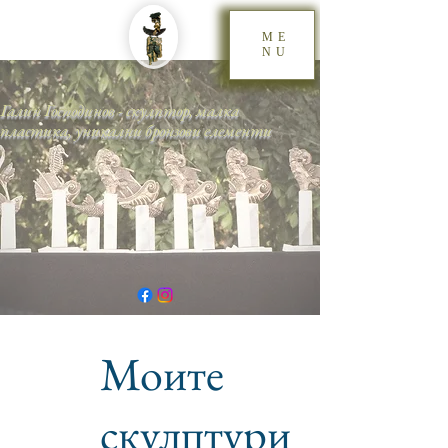
ME
NU
Галин Господинов - скулптор, малка
пластика, уникални бронзови елементи
Моите
скулптури