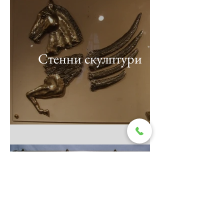
Стенни скулптури
Интериорни решения