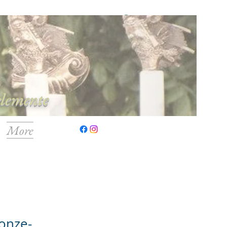
Anmelden
elemente
More
onze-