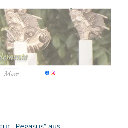
Anmelden
elemente
More
ur „Pegasus“ aus