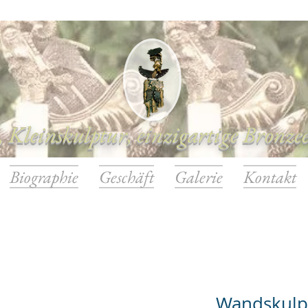
 Kleinskulptur, einzigartige Bronze
Biographie
Geschäft
Galerie
Kontakt
Wandskulpt