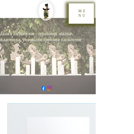
ME
NU
Галин Господинов - скулптор, малка
пластика, уникални бронзови елементи