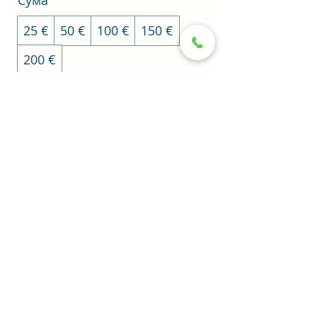
Сума
25 €
50 €
100 €
150 €
200 €
Количество
Купете сега
ggalin@mail.bg