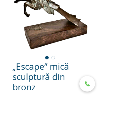
„Escape” mică
sculptură din
bronz
Plastic bronz „Run”.
Dimensiuni: 18/18/8