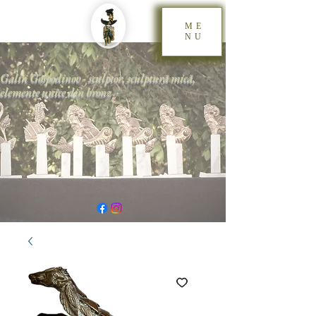
ME
NU
Galin Gospodinov - sculptor, sculptură mică,
elemente unice din bronz