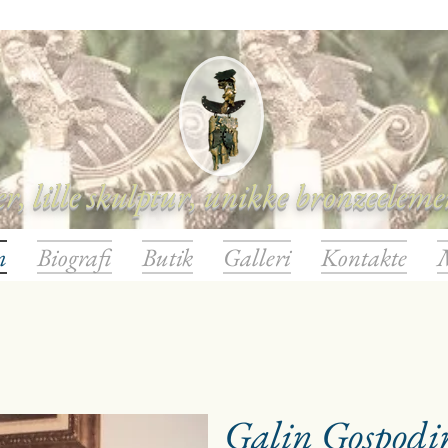
r, lille skulptur, unikke bronzeeleme
m
Biografi
Butik
Galleri
Kontakte
Galin Gospodin