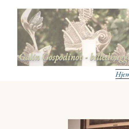
Galin Gospodinov - billedhugge
Hje