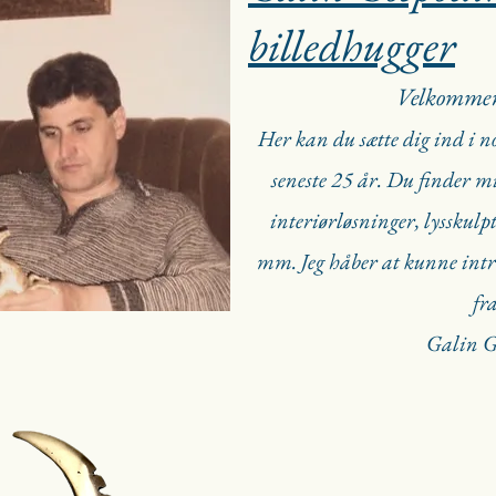
billedhugger
Velkommen 
Her kan du sætte dig ind i 
seneste 25 år. Du finder m
interiørløsninger, lysskulp
mm. Jeg håber at kunne intrig
fra
Galin G