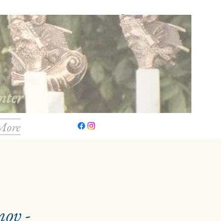
Log ind
nter
More
ov -