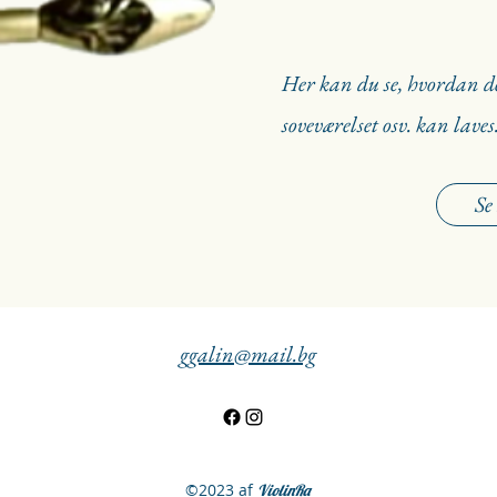
Her kan du se, hvordan de
soveværelset osv. kan laves
Se
ggalin@mail.bg
©2023 af
ViolinRa