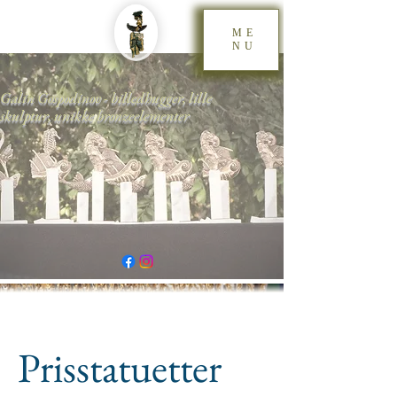
ME
NU
Galin Gospodinov - billedhugger, lille
skulptur, unikke bronzeelementer
Prisstatuetter