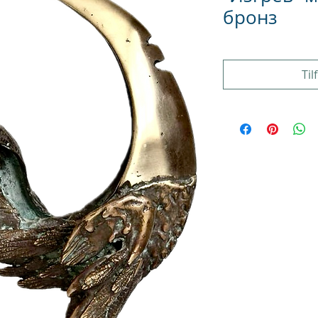
бронз
Til