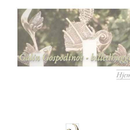
Galin Gospodinov - billedhugge
Hje