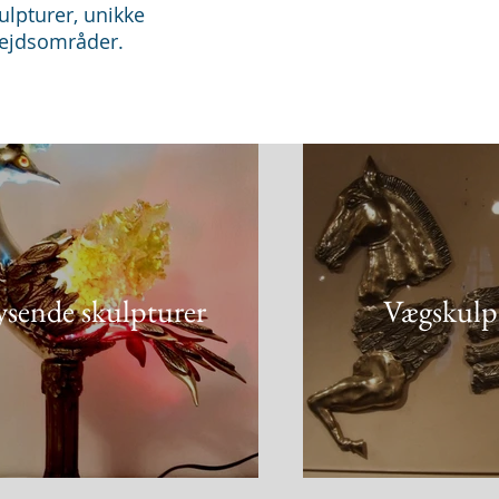
ulpturer, unikke
rbejdsområder.
ysende skulpturer
Vægskulp