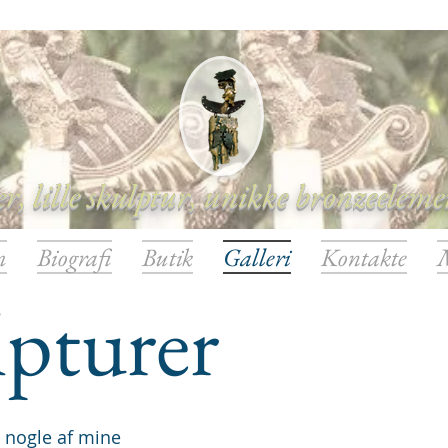
r, lille skulptur, unikke bronzeeleme
m
Biografi
Butik
Galleri
Kontakte
lpturer
t nogle af mine