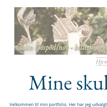
Galin Gospodinov - billedhugge
Hje
Mine sku
Velkommen til min portfolio. Her har jeg udvalg