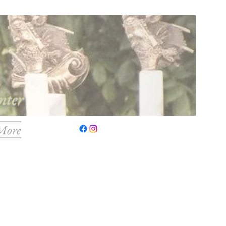
Log ind
nter
More