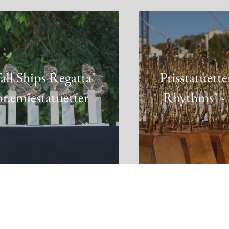
all Ships Regatta"
Prisstatuette
præmiestatuetter
Rhythms" - 