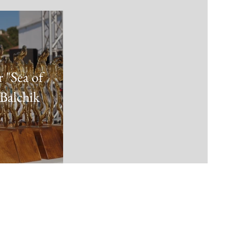
r "Sea of
Balchik